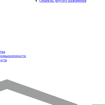
Объекты другого назначения
тва
промышленности
дств