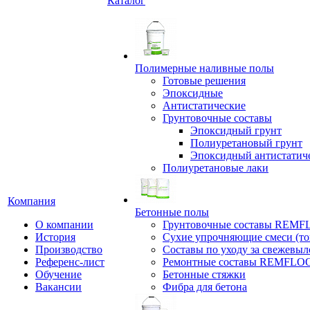
Каталог
Полимерные наливные полы
Готовые решения
Эпоксидные
Антистатические
Грунтовочные составы
Эпоксидный грунт
Полиуретановый грунт
Эпоксидный антистатич
Полиуретановые лаки
Компания
Бетонные полы
О компании
Грунтовочные составы REM
История
Сухие упрочняющие смеси (т
Производство
Составы по уходу за свежевы
Референс-лист
Ремонтные составы REMFLO
Обучение
Бетонные стяжки
Вакансии
Фибра для бетона