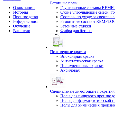
Бетонные полы
О компании
Грунтовочные составы REM
История
Сухие упрочняющие смеси (т
Производство
Составы по уходу за свежевы
Референс-лист
Ремонтные составы REMFLO
Обучение
Бетонные стяжки
Вакансии
Фибра для бетона
Полимерные краски
Эпоксидная краска
Антистатическая краска
Полиуретановые краски
Акриловая
Специальные химстойкие покрытия
Полы для пищевого производс
Полы для фармацевтической 
Полы для химических произво