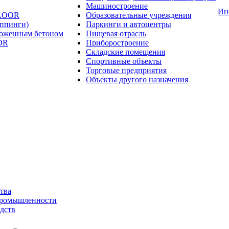
Машиностроение
Ин
FLOOR
Образовательные учреждения
оппинги)
Паркинги и автоцентры
ложенным бетоном
Пищевая отрасль
OR
Приборостроение
Складские помещения
Спортивные объекты
Торговые предприятия
Объекты другого назначения
тва
промышленности
дств