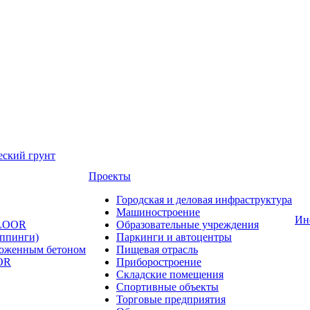
еский грунт
Проекты
Городская и деловая инфраструктура
Машиностроение
Ин
FLOOR
Образовательные учреждения
оппинги)
Паркинги и автоцентры
ложенным бетоном
Пищевая отрасль
OR
Приборостроение
Складские помещения
Спортивные объекты
Торговые предприятия