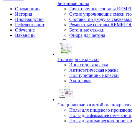
Бетонные полы
О компании
Грунтовочные составы REM
История
Сухие упрочняющие смеси (т
Производство
Составы по уходу за свежевы
Референс-лист
Ремонтные составы REMFLO
Обучение
Бетонные стяжки
Вакансии
Фибра для бетона
Полимерные краски
Эпоксидная краска
Антистатическая краска
Полиуретановые краски
Акриловая
Специальные химстойкие покрытия
Полы для пищевого производс
Полы для фармацевтической 
Полы для химических произво