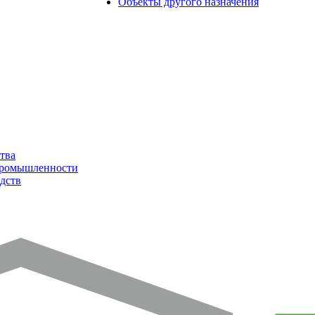
Объекты другого назначения
тва
промышленности
дств