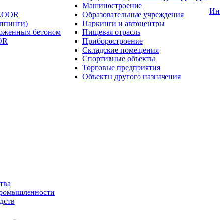
Машиностроение
Ин
FLOOR
Образовательные учреждения
оппинги)
Паркинги и автоцентры
ложенным бетоном
Пищевая отрасль
OR
Приборостроение
Складские помещения
Спортивные объекты
Торговые предприятия
Объекты другого назначения
тва
промышленности
дств