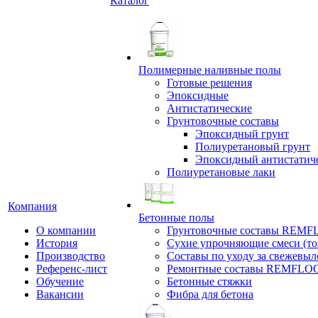
Каталог
Полимерные наливные полы
Готовые решения
Эпоксидные
Антистатические
Грунтовочные составы
Эпоксидный грунт
Полиуретановый грунт
Эпоксидный антистатич
Полиуретановые лаки
Компания
Бетонные полы
О компании
Грунтовочные составы REM
История
Сухие упрочняющие смеси (т
Производство
Составы по уходу за свежевы
Референс-лист
Ремонтные составы REMFLO
Обучение
Бетонные стяжки
Вакансии
Фибра для бетона