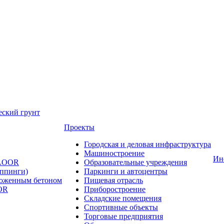
еский грунт
Проекты
Городская и деловая инфраструктура
Машиностроение
Ин
FLOOR
Образовательные учреждения
оппинги)
Паркинги и автоцентры
ложенным бетоном
Пищевая отрасль
OR
Приборостроение
Складские помещения
Спортивные объекты
Торговые предприятия