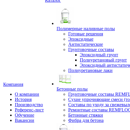
Каталог
Полимерные наливные полы
Готовые решения
Эпоксидные
Антистатические
Грунтовочные составы
Эпоксидный грунт
Полиуретановый грунт
Эпоксидный антистатич
Полиуретановые лаки
Компания
Бетонные полы
О компании
Грунтовочные составы REM
История
Сухие упрочняющие смеси (т
Производство
Составы по уходу за свежевы
Референс-лист
Ремонтные составы REMFLO
Обучение
Бетонные стяжки
Вакансии
Фибра для бетона