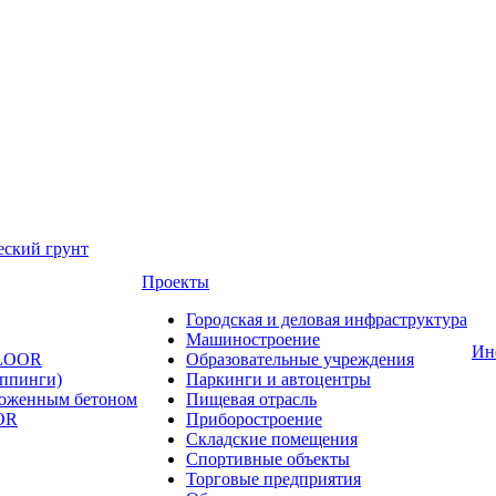
еский грунт
Проекты
Городская и деловая инфраструктура
Машиностроение
Ин
FLOOR
Образовательные учреждения
оппинги)
Паркинги и автоцентры
ложенным бетоном
Пищевая отрасль
OR
Приборостроение
Складские помещения
Спортивные объекты
Торговые предприятия