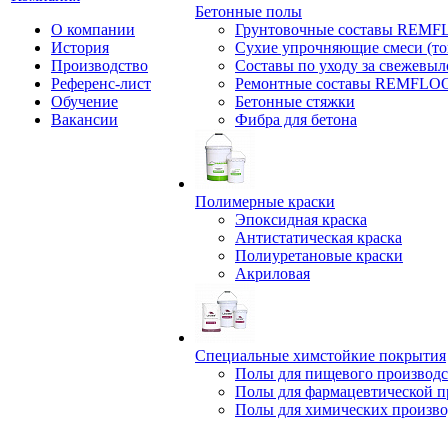
Бетонные полы
О компании
Грунтовочные составы REM
История
Сухие упрочняющие смеси (т
Производство
Составы по уходу за свежевы
Референс-лист
Ремонтные составы REMFLO
Обучение
Бетонные стяжки
Вакансии
Фибра для бетона
Полимерные краски
Эпоксидная краска
Антистатическая краска
Полиуретановые краски
Акриловая
Специальные химстойкие покрытия
Полы для пищевого производс
Полы для фармацевтической 
Полы для химических произво