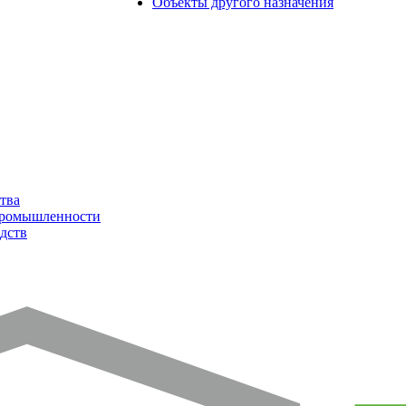
Объекты другого назначения
тва
промышленности
дств