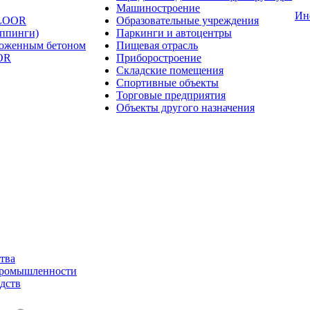
Машиностроение
Ин
FLOOR
Образовательные учреждения
оппинги)
Паркинги и автоцентры
ложенным бетоном
Пищевая отрасль
OR
Приборостроение
Складские помещения
Спортивные объекты
Торговые предприятия
Объекты другого назначения
тва
промышленности
дств