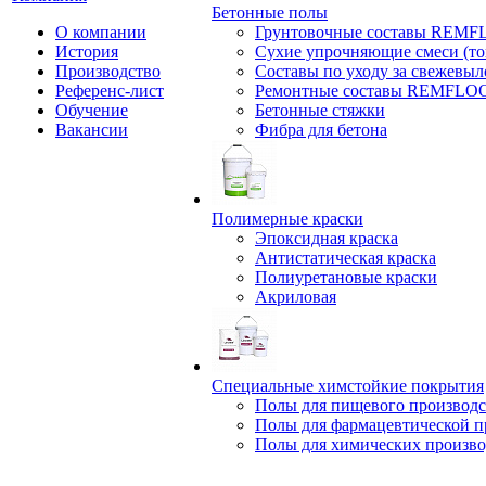
Бетонные полы
О компании
Грунтовочные составы REM
История
Сухие упрочняющие смеси (т
Производство
Составы по уходу за свежевы
Референс-лист
Ремонтные составы REMFLO
Обучение
Бетонные стяжки
Вакансии
Фибра для бетона
Полимерные краски
Эпоксидная краска
Антистатическая краска
Полиуретановые краски
Акриловая
Специальные химстойкие покрытия
Полы для пищевого производс
Полы для фармацевтической 
Полы для химических произво