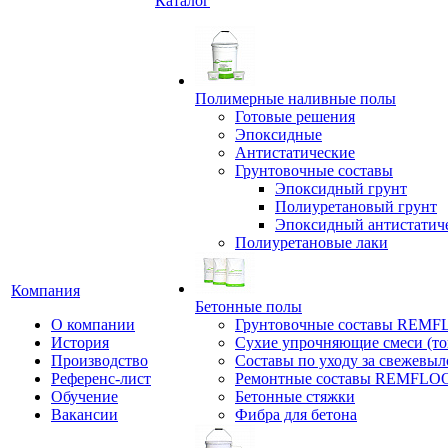
Каталог
Полимерные наливные полы
Готовые решения
Эпоксидные
Антистатические
Грунтовочные составы
Эпоксидный грунт
Полиуретановый грунт
Эпоксидный антистатич
Полиуретановые лаки
Компания
Бетонные полы
О компании
Грунтовочные составы REM
История
Сухие упрочняющие смеси (т
Производство
Составы по уходу за свежевы
Референс-лист
Ремонтные составы REMFLO
Обучение
Бетонные стяжки
Вакансии
Фибра для бетона