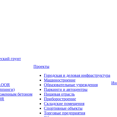
еский грунт
Проекты
Городская и деловая инфраструктура
Машиностроение
Ин
FLOOR
Образовательные учреждения
оппинги)
Паркинги и автоцентры
ложенным бетоном
Пищевая отрасль
OR
Приборостроение
Складские помещения
Спортивные объекты
Торговые предприятия