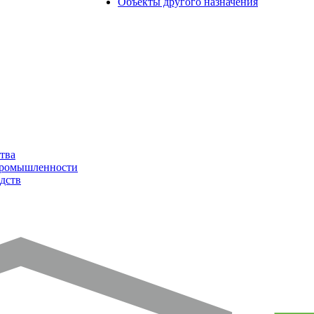
Объекты другого назначения
тва
промышленности
дств