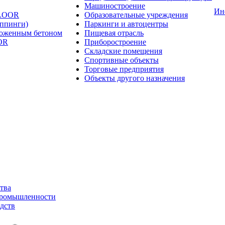
Машиностроение
Ин
FLOOR
Образовательные учреждения
оппинги)
Паркинги и автоцентры
ложенным бетоном
Пищевая отрасль
OR
Приборостроение
Складские помещения
Спортивные объекты
Торговые предприятия
Объекты другого назначения
тва
промышленности
дств