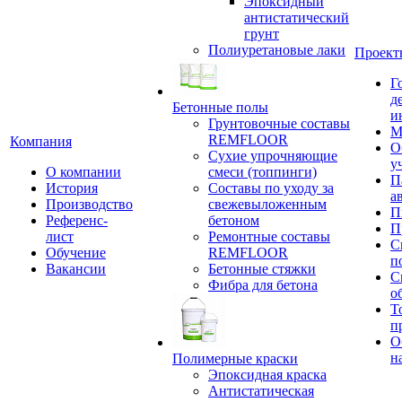
Эпоксидный
антистатический
грунт
Полиуретановые лаки
Проект
Г
д
Бетонные полы
и
Грунтовочные составы
М
REMFLOOR
Компания
О
Сухие упрочняющие
у
О компании
смеси (топпинги)
П
История
Составы по уходу за
а
Производство
свежевыложенным
П
Референс-
бетоном
П
лист
Ремонтные составы
С
Обучение
REMFLOOR
п
Вакансии
Бетонные стяжки
С
Фибра для бетона
о
Т
п
О
н
Полимерные краски
Эпоксидная краска
Антистатическая