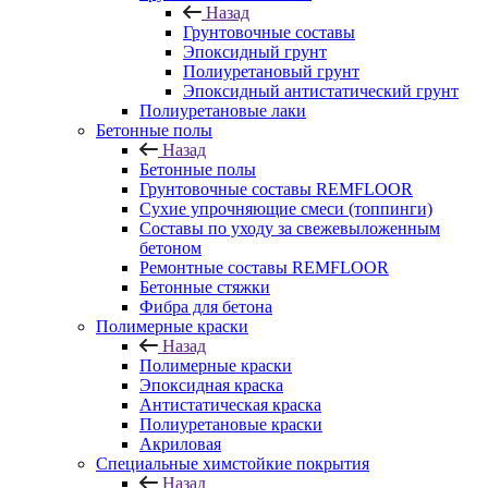
Назад
Грунтовочные составы
Эпоксидный грунт
Полиуретановый грунт
Эпоксидный антистатический грунт
Полиуретановые лаки
Бетонные полы
Назад
Бетонные полы
Грунтовочные составы REMFLOOR
Сухие упрочняющие смеси (топпинги)
Составы по уходу за свежевыложенным
бетоном
Ремонтные составы REMFLOOR
Бетонные стяжки
Фибра для бетона
Полимерные краски
Назад
Полимерные краски
Эпоксидная краска
Антистатическая краска
Полиуретановые краски
Акриловая
Специальные химстойкие покрытия
Назад