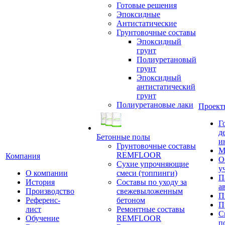
Готовые решения
Эпоксидные
Антистатические
Грунтовочные составы
Эпоксидный
грунт
Полиуретановый
грунт
Эпоксидный
антистатический
грунт
Полиуретановые лаки
Проект
Г
д
Бетонные полы
и
Грунтовочные составы
М
REMFLOOR
Компания
О
Сухие упрочняющие
у
О компании
смеси (топпинги)
П
История
Составы по уходу за
а
Производство
свежевыложенным
П
Референс-
бетоном
П
лист
Ремонтные составы
С
Обучение
REMFLOOR
п