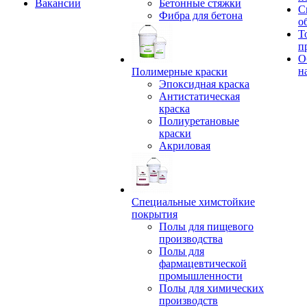
Вакансии
Бетонные стяжки
С
Фибра для бетона
о
Т
п
О
н
Полимерные краски
Эпоксидная краска
Антистатическая
краска
Полиуретановые
краски
Акриловая
Специальные химстойкие
покрытия
Полы для пищевого
производства
Полы для
фармацевтической
промышленности
Полы для химических
производств