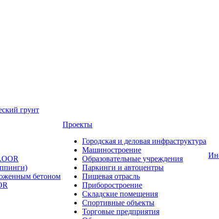
еский грунт
Проекты
Городская и деловая инфраструктура
Машиностроение
Ин
FLOOR
Образовательные учреждения
оппинги)
Паркинги и автоцентры
ложенным бетоном
Пищевая отрасль
OR
Приборостроение
Складские помещения
Спортивные объекты
Торговые предприятия