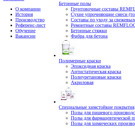
Бетонные полы
О компании
Грунтовочные составы REM
История
Сухие упрочняющие смеси (т
Производство
Составы по уходу за свежевы
Референс-лист
Ремонтные составы REMFLO
Обучение
Бетонные стяжки
Вакансии
Фибра для бетона
Полимерные краски
Эпоксидная краска
Антистатическая краска
Полиуретановые краски
Акриловая
Специальные химстойкие покрытия
Полы для пищевого производс
Полы для фармацевтической 
Полы для химических произво