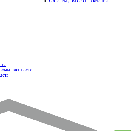
Объекты другого назначения
тва
промышленности
дств