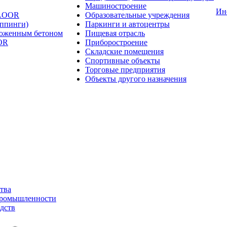
Машиностроение
Ин
FLOOR
Образовательные учреждения
оппинги)
Паркинги и автоцентры
ложенным бетоном
Пищевая отрасль
OR
Приборостроение
Складские помещения
Спортивные объекты
Торговые предприятия
Объекты другого назначения
тва
промышленности
дств