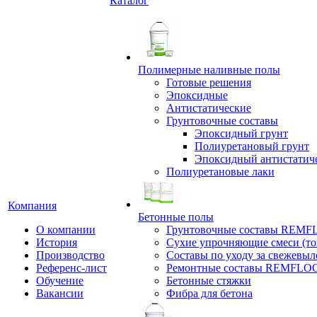
Каталог
Полимерные наливные полы
Готовые решения
Эпоксидные
Антистатические
Грунтовочные составы
Эпоксидный грунт
Полиуретановый грунт
Эпоксидный антистатич
Полиуретановые лаки
Компания
Бетонные полы
О компании
Грунтовочные составы REM
История
Сухие упрочняющие смеси (т
Производство
Составы по уходу за свежевы
Референс-лист
Ремонтные составы REMFLO
Обучение
Бетонные стяжки
Вакансии
Фибра для бетона