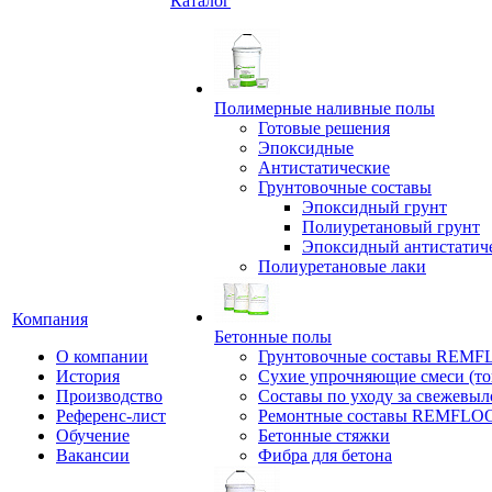
Каталог
Полимерные наливные полы
Готовые решения
Эпоксидные
Антистатические
Грунтовочные составы
Эпоксидный грунт
Полиуретановый грунт
Эпоксидный антистатич
Полиуретановые лаки
Компания
Бетонные полы
О компании
Грунтовочные составы REM
История
Сухие упрочняющие смеси (т
Производство
Составы по уходу за свежевы
Референс-лист
Ремонтные составы REMFLO
Обучение
Бетонные стяжки
Вакансии
Фибра для бетона