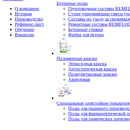
Бетонные полы
О компании
Грунтовочные составы REM
История
Сухие упрочняющие смеси (т
Производство
Составы по уходу за свежевы
Референс-лист
Ремонтные составы REMFLO
Обучение
Бетонные стяжки
Вакансии
Фибра для бетона
Полимерные краски
Эпоксидная краска
Антистатическая краска
Полиуретановые краски
Акриловая
Специальные химстойкие покрытия
Полы для пищевого производс
Полы для фармацевтической 
Полы для химических произво