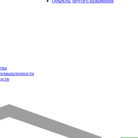
Объекты другого назначения
тва
промышленности
дств