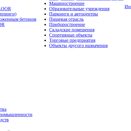
Машиностроение
Ин
FLOOR
Образовательные учреждения
оппинги)
Паркинги и автоцентры
ложенным бетоном
Пищевая отрасль
OR
Приборостроение
Складские помещения
Спортивные объекты
Торговые предприятия
Объекты другого назначения
тва
промышленности
дств