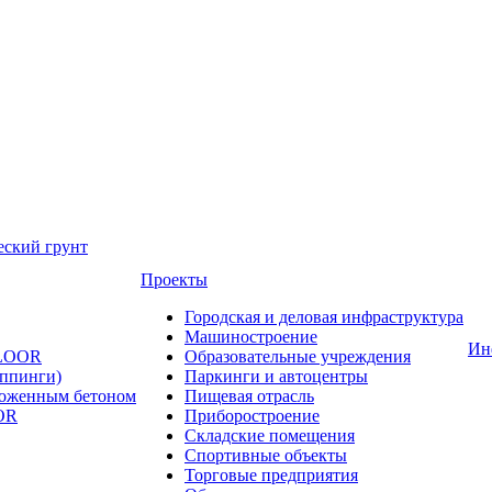
еский грунт
Проекты
Городская и деловая инфраструктура
Машиностроение
Ин
FLOOR
Образовательные учреждения
оппинги)
Паркинги и автоцентры
ложенным бетоном
Пищевая отрасль
OR
Приборостроение
Складские помещения
Спортивные объекты
Торговые предприятия