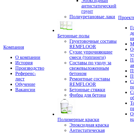
Эпоксидный
антистатический
грунт
Полиуретановые лаки
Проект
Г
д
Бетонные полы
и
Грунтовочные составы
М
REMFLOOR
Компания
О
Сухие упрочняющие
у
О компании
смеси (топпинги)
П
История
Составы по уходу за
а
Производство
свежевыложенным
П
Референс-
бетоном
П
лист
Ремонтные составы
С
Обучение
REMFLOOR
п
Вакансии
Бетонные стяжки
С
Фибра для бетона
о
Т
п
О
н
Полимерные краски
Эпоксидная краска
Антистатическая