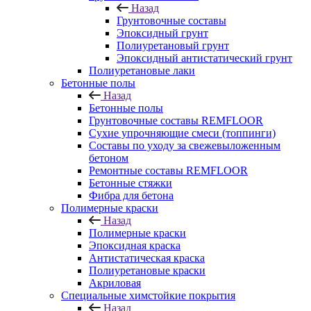
Назад
Грунтовочные составы
Эпоксидный грунт
Полиуретановый грунт
Эпоксидный антистатический грунт
Полиуретановые лаки
Бетонные полы
Назад
Бетонные полы
Грунтовочные составы REMFLOOR
Сухие упрочняющие смеси (топпинги)
Составы по уходу за свежевыложенным
бетоном
Ремонтные составы REMFLOOR
Бетонные стяжки
Фибра для бетона
Полимерные краски
Назад
Полимерные краски
Эпоксидная краска
Антистатическая краска
Полиуретановые краски
Акриловая
Специальные химстойкие покрытия
Назад