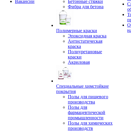
Вакансии
Бетонные стяжки
С
Фибра для бетона
о
Т
п
О
н
Полимерные краски
Эпоксидная краска
Антистатическая
краска
Полиуретановые
краски
Акриловая
Специальные химстойкие
покрытия
Полы для пищевого
производства
Полы для
фармацевтической
промышленности
Полы для химических
производств