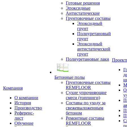
Готовые решения
Эпоксидные
Антистатические
Грунтовочные составы
Эпоксидный
грунт
Полиуретановый
грунт
Эпоксидный
антистатический
грунт
Полиуретановые лаки
Проект
Г
д
Бетонные полы
и
Грунтовочные составы
М
REMFLOOR
Компания
О
Сухие упрочняющие
у
О компании
смеси (топпинги)
П
История
Составы по уходу за
а
Производство
свежевыложенным
П
Референс-
бетоном
П
лист
Ремонтные составы
С
Обучение
REMFLOOR
п