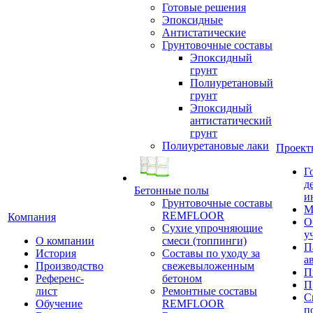
Готовые решения
Эпоксидные
Антистатические
Грунтовочные составы
Эпоксидный
грунт
Полиуретановый
грунт
Эпоксидный
антистатический
грунт
Полиуретановые лаки
Проект
Г
д
Бетонные полы
и
Грунтовочные составы
М
REMFLOOR
Компания
О
Сухие упрочняющие
у
О компании
смеси (топпинги)
П
История
Составы по уходу за
а
Производство
свежевыложенным
П
Референс-
бетоном
П
лист
Ремонтные составы
С
Обучение
REMFLOOR
п