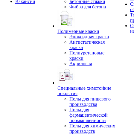
Вакансии
Бетонные стяжки
С
Фибра для бетона
о
Т
п
О
н
Полимерные краски
Эпоксидная краска
Антистатическая
краска
Полиуретановые
краски
Акриловая
Специальные химстойкие
покрытия
Полы для пищевого
производства
Полы для
фармацевтической
промышленности
Полы для химических
производств