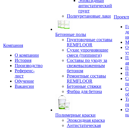
Эпоксидный
антистатический
грунт
Полиуретановые лаки
Проект
Г
д
Бетонные полы
и
Грунтовочные составы
М
REMFLOOR
Компания
О
Сухие упрочняющие
у
О компании
смеси (топпинги)
П
История
Составы по уходу за
а
Производство
свежевыложенным
П
Референс-
бетоном
П
лист
Ремонтные составы
С
Обучение
REMFLOOR
п
Вакансии
Бетонные стяжки
С
Фибра для бетона
о
Т
п
О
н
Полимерные краски
Эпоксидная краска
Антистатическая