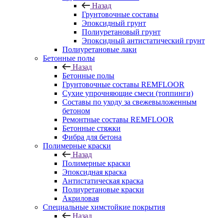
Назад
Грунтовочные составы
Эпоксидный грунт
Полиуретановый грунт
Эпоксидный антистатический грунт
Полиуретановые лаки
Бетонные полы
Назад
Бетонные полы
Грунтовочные составы REMFLOOR
Сухие упрочняющие смеси (топпинги)
Составы по уходу за свежевыложенным
бетоном
Ремонтные составы REMFLOOR
Бетонные стяжки
Фибра для бетона
Полимерные краски
Назад
Полимерные краски
Эпоксидная краска
Антистатическая краска
Полиуретановые краски
Акриловая
Специальные химстойкие покрытия
Назад