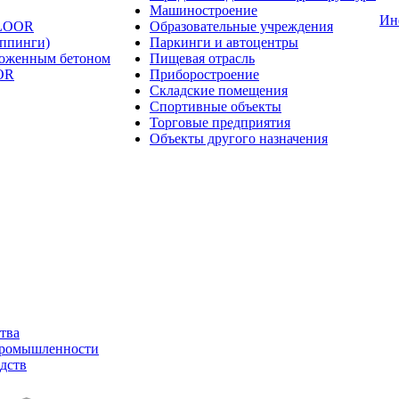
Машиностроение
Ин
FLOOR
Образовательные учреждения
оппинги)
Паркинги и автоцентры
ложенным бетоном
Пищевая отрасль
OR
Приборостроение
Складские помещения
Спортивные объекты
Торговые предприятия
Объекты другого назначения
тва
промышленности
дств