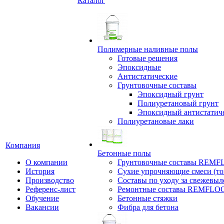
Каталог
Полимерные наливные полы
Готовые решения
Эпоксидные
Антистатические
Грунтовочные составы
Эпоксидный грунт
Полиуретановый грунт
Эпоксидный антистатич
Полиуретановые лаки
Компания
Бетонные полы
О компании
Грунтовочные составы REM
История
Сухие упрочняющие смеси (т
Производство
Составы по уходу за свежевы
Референс-лист
Ремонтные составы REMFLO
Обучение
Бетонные стяжки
Вакансии
Фибра для бетона