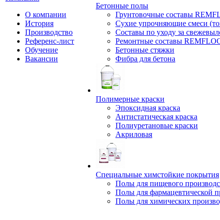
Бетонные полы
О компании
Грунтовочные составы REM
История
Сухие упрочняющие смеси (т
Производство
Составы по уходу за свежевы
Референс-лист
Ремонтные составы REMFLO
Обучение
Бетонные стяжки
Вакансии
Фибра для бетона
Полимерные краски
Эпоксидная краска
Антистатическая краска
Полиуретановые краски
Акриловая
Специальные химстойкие покрытия
Полы для пищевого производс
Полы для фармацевтической 
Полы для химических произво