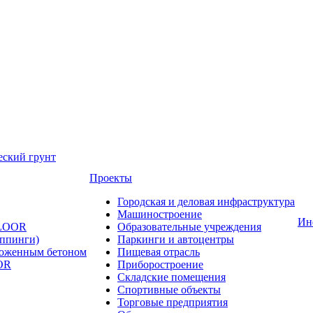
еский грунт
Проекты
Городская и деловая инфраструктура
Машиностроение
Ин
FLOOR
Образовательные учреждения
оппинги)
Паркинги и автоцентры
ложенным бетоном
Пищевая отрасль
OR
Приборостроение
Складские помещения
Спортивные объекты
Торговые предприятия