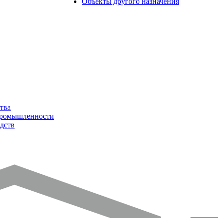
Объекты другого назначения
тва
промышленности
дств