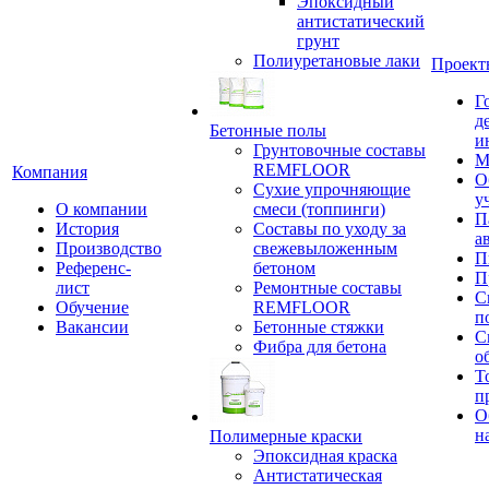
Эпоксидный
антистатический
грунт
Полиуретановые лаки
Проект
Г
д
Бетонные полы
и
Грунтовочные составы
М
REMFLOOR
Компания
О
Сухие упрочняющие
у
О компании
смеси (топпинги)
П
История
Составы по уходу за
а
Производство
свежевыложенным
П
Референс-
бетоном
П
лист
Ремонтные составы
С
Обучение
REMFLOOR
п
Вакансии
Бетонные стяжки
С
Фибра для бетона
о
Т
п
О
н
Полимерные краски
Эпоксидная краска
Антистатическая