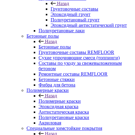
Назад
Грунтовочные составы
Эпоксидный грунт
Полиуретановый грунт
Эпоксидный антистатический грунт
Полиуретановые лаки
Бетонные полы
Назад
Бетонные полы
Грунтовочные составы REMFLOOR
Сухие упрочняющие смеси (топпинги)
Составы по уходу за свежевыложенным
бетоном
Ремонтные составы REMFLOOR
Бетонные стяжки
Фибра для бетона
Полимерные краски
Назад
Полимерные краски
Эпоксидная краска
Антистатическая краска
Полиуретановые краски
Акриловая
Специальные химстойкие покрытия
Назад