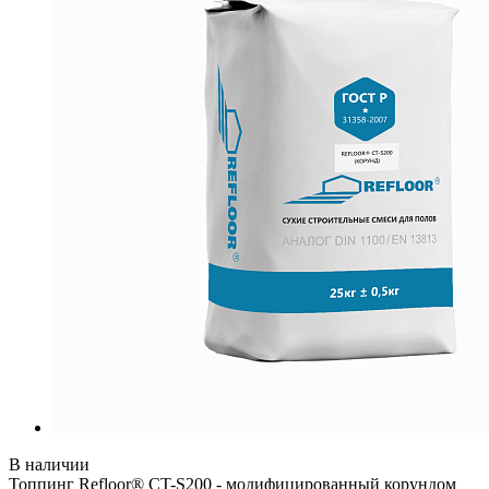
В наличии
Топпинг Refloor® CT-S200 - модифицированный корундом