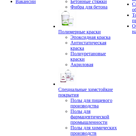
Вакансии
Бетонные стяжки
С
Фибра для бетона
о
Т
п
О
н
Полимерные краски
Эпоксидная краска
Антистатическая
краска
Полиуретановые
краски
Акриловая
Специальные химстойкие
покрытия
Полы для пищевого
производства
Полы для
фармацевтической
промышленности
Полы для химических
производств