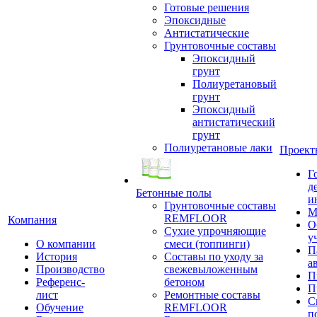
Готовые решения
Эпоксидные
Антистатические
Грунтовочные составы
Эпоксидный
грунт
Полиуретановый
грунт
Эпоксидный
антистатический
грунт
Полиуретановые лаки
Проект
Г
д
Бетонные полы
и
Грунтовочные составы
М
REMFLOOR
Компания
О
Сухие упрочняющие
у
О компании
смеси (топпинги)
П
История
Составы по уходу за
а
Производство
свежевыложенным
П
Референс-
бетоном
П
лист
Ремонтные составы
С
Обучение
REMFLOOR
п