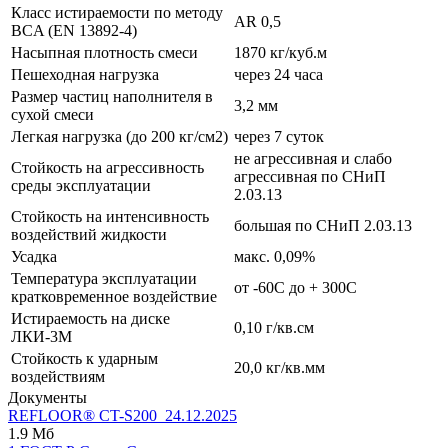
Класс истираемости по методу
AR 0,5
BCA (EN 13892-4)
Насыпная плотность смеси
1870 кг/куб.м
Пешеходная нагрузка
через 24 часа
Размер частиц наполнителя в
3,2 мм
сухой смеси
Легкая нагрузка (до 200 кг/см2)
через 7 суток
не агрессивная и слабо
Стойкость на агрессивность
агрессивная по СНиП
среды эксплуатации
2.03.13
Стойкость на интенсивность
большая по СНиП 2.03.13
воздействий жидкости
Усадка
макс. 0,09%
Температура эксплуатации
от -60С до + 300С
кратковременное воздействие
Истираемость на диске
0,10 г/кв.см
ЛКИ-3М
Стойкость к ударным
20,0 кг/кв.мм
воздействиям
Документы
REFLOOR® CT-S200_24.12.2025
1.9 Мб