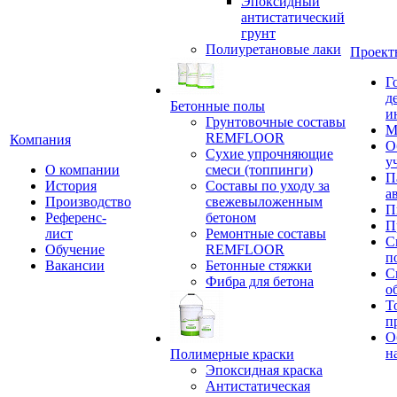
Эпоксидный
антистатический
грунт
Полиуретановые лаки
Проект
Г
д
Бетонные полы
и
Грунтовочные составы
М
REMFLOOR
Компания
О
Сухие упрочняющие
у
О компании
смеси (топпинги)
П
История
Составы по уходу за
а
Производство
свежевыложенным
П
Референс-
бетоном
П
лист
Ремонтные составы
С
Обучение
REMFLOOR
п
Вакансии
Бетонные стяжки
С
Фибра для бетона
о
Т
п
О
н
Полимерные краски
Эпоксидная краска
Антистатическая