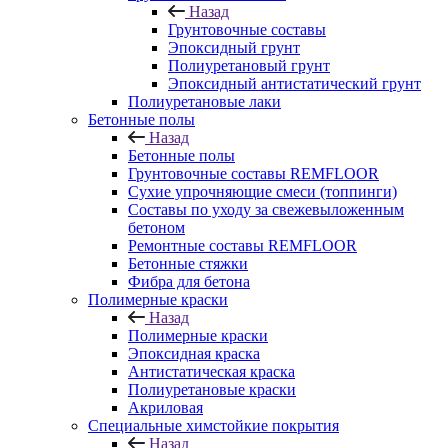
Назад
Грунтовочные составы
Эпоксидный грунт
Полиуретановый грунт
Эпоксидный антистатический грунт
Полиуретановые лаки
Бетонные полы
Назад
Бетонные полы
Грунтовочные составы REMFLOOR
Сухие упрочняющие смеси (топпинги)
Составы по уходу за свежевыложенным
бетоном
Ремонтные составы REMFLOOR
Бетонные стяжки
Фибра для бетона
Полимерные краски
Назад
Полимерные краски
Эпоксидная краска
Антистатическая краска
Полиуретановые краски
Акриловая
Специальные химстойкие покрытия
Назад