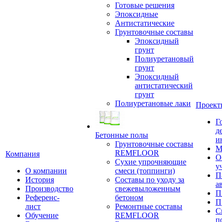
Готовые решения
Эпоксидные
Антистатические
Грунтовочные составы
Эпоксидный
грунт
Полиуретановый
грунт
Эпоксидный
антистатический
грунт
Полиуретановые лаки
Проект
Г
д
Бетонные полы
и
Грунтовочные составы
М
REMFLOOR
Компания
О
Сухие упрочняющие
у
О компании
смеси (топпинги)
П
История
Составы по уходу за
а
Производство
свежевыложенным
П
Референс-
бетоном
П
лист
Ремонтные составы
С
Обучение
REMFLOOR
п