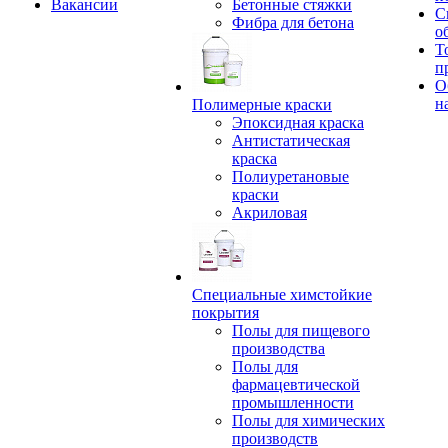
Вакансии
Бетонные стяжки
С
Фибра для бетона
о
Т
п
О
н
Полимерные краски
Эпоксидная краска
Антистатическая
краска
Полиуретановые
краски
Акриловая
Специальные химстойкие
покрытия
Полы для пищевого
производства
Полы для
фармацевтической
промышленности
Полы для химических
производств