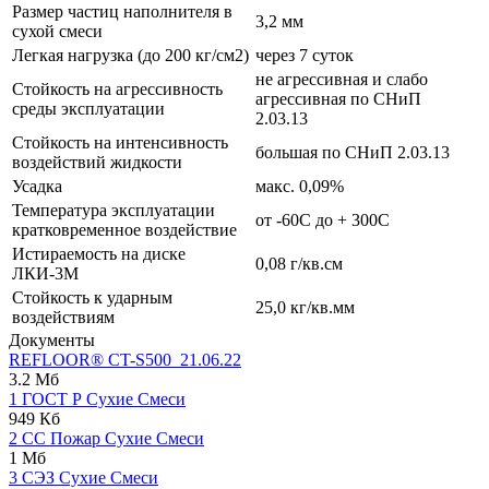
Размер частиц наполнителя в
3,2 мм
сухой смеси
Легкая нагрузка (до 200 кг/см2)
через 7 суток
не агрессивная и слабо
Стойкость на агрессивность
агрессивная по СНиП
среды эксплуатации
2.03.13
Стойкость на интенсивность
большая по СНиП 2.03.13
воздействий жидкости
Усадка
макс. 0,09%
Температура эксплуатации
от -60С до + 300С
кратковременное воздействие
Истираемость на диске
0,08 г/кв.см
ЛКИ-3М
Стойкость к ударным
25,0 кг/кв.мм
воздействиям
Документы
REFLOOR® CT-S500_21.06.22
3.2 Мб
1 ГОСТ Р Сухие Смеси
949 Кб
2 СС Пожар Сухие Смеси
1 Мб
3 СЭЗ Сухие Смеси