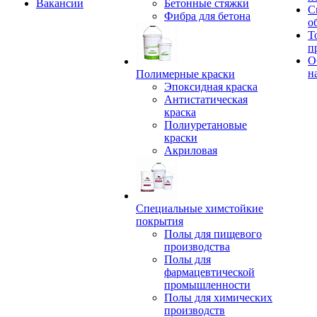
Вакансии
Бетонные стяжки
С
Фибра для бетона
о
Т
п
О
н
Полимерные краски
Эпоксидная краска
Антистатическая
краска
Полиуретановые
краски
Акриловая
Специальные химстойкие
покрытия
Полы для пищевого
производства
Полы для
фармацевтической
промышленности
Полы для химических
производств