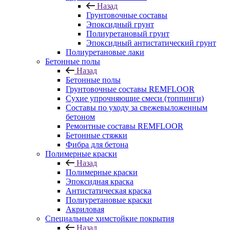
Назад
Грунтовочные составы
Эпоксидный грунт
Полиуретановый грунт
Эпоксидный антистатический грунт
Полиуретановые лаки
Бетонные полы
Назад
Бетонные полы
Грунтовочные составы REMFLOOR
Сухие упрочняющие смеси (топпинги)
Составы по уходу за свежевыложенным
бетоном
Ремонтные составы REMFLOOR
Бетонные стяжки
Фибра для бетона
Полимерные краски
Назад
Полимерные краски
Эпоксидная краска
Антистатическая краска
Полиуретановые краски
Акриловая
Специальные химстойкие покрытия
Назад