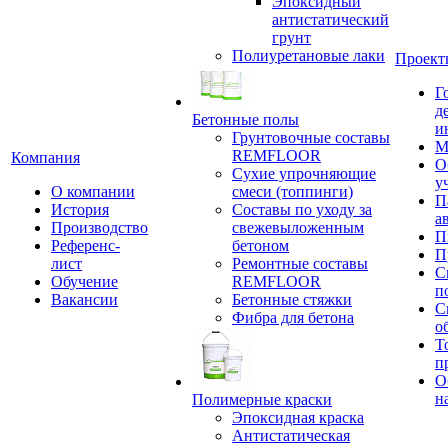
Эпоксидный
антистатический
грунт
Полиуретановые лаки
Проект
Г
д
Бетонные полы
и
Грунтовочные составы
М
REMFLOOR
Компания
О
Сухие упрочняющие
у
О компании
смеси (топпинги)
П
История
Составы по уходу за
а
Производство
свежевыложенным
П
Референс-
бетоном
П
лист
Ремонтные составы
С
Обучение
REMFLOOR
п
Вакансии
Бетонные стяжки
С
Фибра для бетона
о
Т
п
О
н
Полимерные краски
Эпоксидная краска
Антистатическая