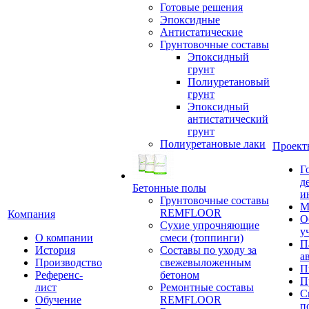
Готовые решения
Эпоксидные
Антистатические
Грунтовочные составы
Эпоксидный
грунт
Полиуретановый
грунт
Эпоксидный
антистатический
грунт
Полиуретановые лаки
Проект
Г
д
Бетонные полы
и
Грунтовочные составы
М
REMFLOOR
Компания
О
Сухие упрочняющие
у
О компании
смеси (топпинги)
П
История
Составы по уходу за
а
Производство
свежевыложенным
П
Референс-
бетоном
П
лист
Ремонтные составы
С
Обучение
REMFLOOR
п