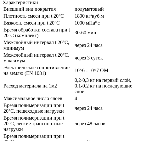
Характеристики
Внешний вид покрытия
полуматовый
Плотность смеси при t 20°C
1800 кг/куб.м
Вязкость смеси при t 20°С
1000 мПа*с
Время обработки состава при t
30-60 мин
20°C (комплект)
Межслойный интервал t 20°С,
через 24 часа
минимум
Межслойный интервал t 20°С,
через 3 суток
максимум
Электрическое сопротивление
10^6 - 10^7 ОМ
на землю (EN 1081)
0,2-0,3 кг на первый слой,
Расход материала на 1м2
0,1-0,2 кг на последующие
слои
Максимальное число слоев
4
Время полимеризации при t
через 24 часа
20°C, пешеходные нагрузки
Время полимеризации при t
20°C, легкие транспортные
через 48 часов
нагрузки
Время полимеризации при t