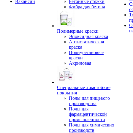
Вакансии
Бетонные стяжки
С
Фибра для бетона
о
Т
п
О
н
Полимерные краски
Эпоксидная краска
Антистатическая
краска
Полиуретановые
краски
Акриловая
Специальные химстойкие
покрытия
Полы для пищевого
производства
Полы для
фармацевтической
промышленности
Полы для химических
производств