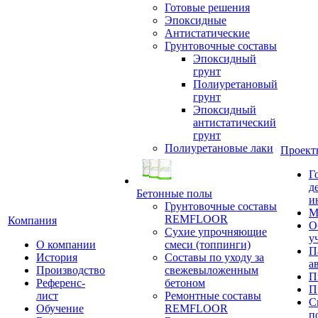
Готовые решения
Эпоксидные
Антистатические
Грунтовочные составы
Эпоксидный
грунт
Полиуретановый
грунт
Эпоксидный
антистатический
грунт
Полиуретановые лаки
Проект
Г
д
Бетонные полы
и
Грунтовочные составы
М
REMFLOOR
Компания
О
Сухие упрочняющие
у
О компании
смеси (топпинги)
П
История
Составы по уходу за
а
Производство
свежевыложенным
П
Референс-
бетоном
П
лист
Ремонтные составы
С
Обучение
REMFLOOR
п