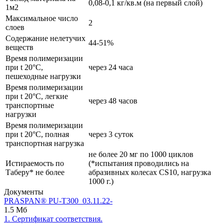
0,08-0,1 кг/кв.м (на первый слой)
1м2
Максимальное число
2
слоев
Содержание нелетучих
44-51%
веществ
Время полимеризации
при t 20°C,
через 24 часа
пешеходные нагрузки
Время полимеризации
при t 20°C, легкие
через 48 часов
транспортные
нагрузки
Время полимеризации
при t 20°C, полная
через 3 суток
транспортная нагрузка
не более 20 мг по 1000 циклов
Истираемость по
(*испытания проводились на
Таберу* не более
абразивных колесах CS10, нагрузка
1000 г.)
Документы
PRASPAN® PU-T300_03.11.22-
1.5 Мб
1. Сертификат соответствия.