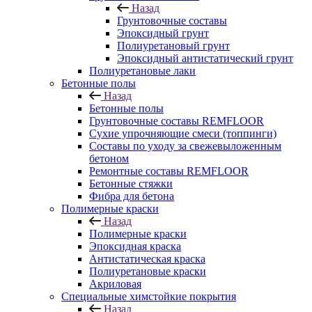
Назад
Грунтовочные составы
Эпоксидный грунт
Полиуретановый грунт
Эпоксидный антистатический грунт
Полиуретановые лаки
Бетонные полы
Назад
Бетонные полы
Грунтовочные составы REMFLOOR
Сухие упрочняющие смеси (топпинги)
Составы по уходу за свежевыложенным
бетоном
Ремонтные составы REMFLOOR
Бетонные стяжки
Фибра для бетона
Полимерные краски
Назад
Полимерные краски
Эпоксидная краска
Антистатическая краска
Полиуретановые краски
Акриловая
Специальные химстойкие покрытия
Назад