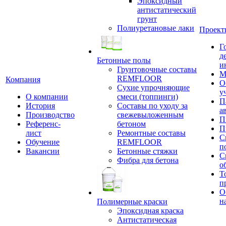
Эпоксидный
антистатический
грунт
Полиуретановые лаки
Проект
Г
д
Бетонные полы
и
Грунтовочные составы
М
REMFLOOR
Компания
О
Сухие упрочняющие
у
О компании
смеси (топпинги)
П
История
Составы по уходу за
а
Производство
свежевыложенным
П
Референс-
бетоном
П
лист
Ремонтные составы
С
Обучение
REMFLOOR
п
Вакансии
Бетонные стяжки
С
Фибра для бетона
о
Т
п
О
н
Полимерные краски
Эпоксидная краска
Антистатическая