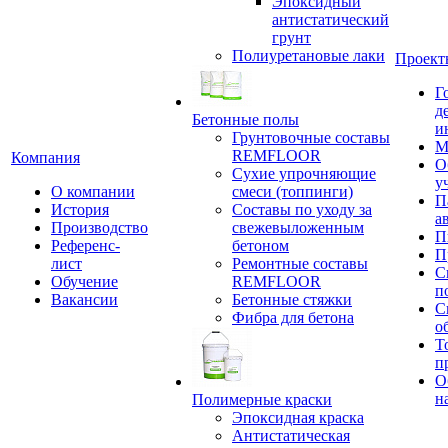
Эпоксидный
антистатический
грунт
Полиуретановые лаки
Проект
Г
д
Бетонные полы
и
Грунтовочные составы
М
REMFLOOR
Компания
О
Сухие упрочняющие
у
О компании
смеси (топпинги)
П
История
Составы по уходу за
а
Производство
свежевыложенным
П
Референс-
бетоном
П
лист
Ремонтные составы
С
Обучение
REMFLOOR
п
Вакансии
Бетонные стяжки
С
Фибра для бетона
о
Т
п
О
н
Полимерные краски
Эпоксидная краска
Антистатическая