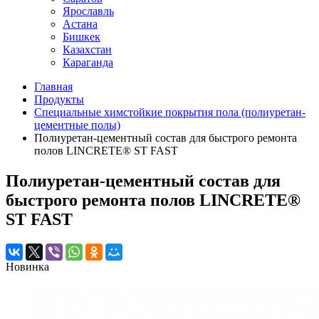
Ярославль
Астана
Бишкек
Казахстан
Караганда
Главная
Продукты
Специальные химстойкие покрытия пола (полиуретан-
цементные полы)
Полиуретан-цементный состав для быстрого ремонта
полов LINCRETE® ST FAST
Полиуретан-цементный состав для
быстрого ремонта полов LINCRETE®
ST FAST
Новинка