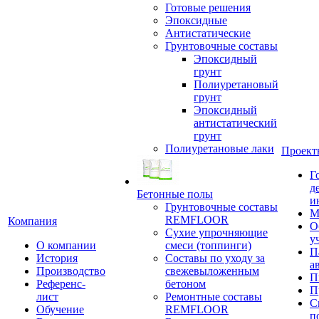
Готовые решения
Эпоксидные
Антистатические
Грунтовочные составы
Эпоксидный
грунт
Полиуретановый
грунт
Эпоксидный
антистатический
грунт
Полиуретановые лаки
Проект
Г
д
Бетонные полы
и
Грунтовочные составы
М
REMFLOOR
Компания
О
Сухие упрочняющие
у
О компании
смеси (топпинги)
П
История
Составы по уходу за
а
Производство
свежевыложенным
П
Референс-
бетоном
П
лист
Ремонтные составы
С
Обучение
REMFLOOR
п