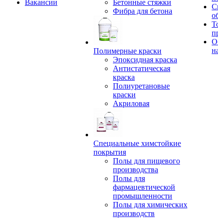
Вакансии
Бетонные стяжки
С
Фибра для бетона
о
Т
п
О
н
Полимерные краски
Эпоксидная краска
Антистатическая
краска
Полиуретановые
краски
Акриловая
Специальные химстойкие
покрытия
Полы для пищевого
производства
Полы для
фармацевтической
промышленности
Полы для химических
производств