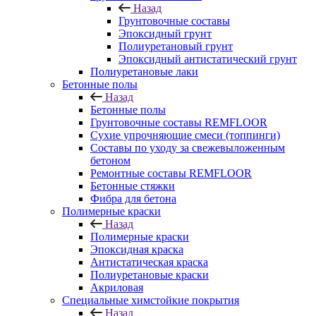
Назад
Грунтовочные составы
Эпоксидный грунт
Полиуретановый грунт
Эпоксидный антистатический грунт
Полиуретановые лаки
Бетонные полы
Назад
Бетонные полы
Грунтовочные составы REMFLOOR
Сухие упрочняющие смеси (топпинги)
Составы по уходу за свежевыложенным
бетоном
Ремонтные составы REMFLOOR
Бетонные стяжки
Фибра для бетона
Полимерные краски
Назад
Полимерные краски
Эпоксидная краска
Антистатическая краска
Полиуретановые краски
Акриловая
Специальные химстойкие покрытия
Назад