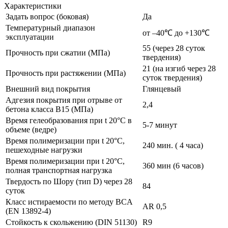
Характеристики
Задать вопрос (боковая)
Да
Температурный диапазон
от –40℃ до +130℃
эксплуатации
55 (через 28 суток
Прочность при сжатии (МПа)
твердения)
21 (на изгиб через 28
Прочность при растяжении (МПа)
суток твердения)
Внешний вид покрытия
Глянцевый
Адгезия покрытия при отрыве от
2,4
бетона класса В15 (МПа)
Время гелеобразования при t 20°C в
5-7 минут
объеме (ведре)
Время полимеризации при t 20°C,
240 мин. ( 4 часа)
пешеходные нагрузки
Время полимеризации при t 20°C,
360 мин (6 часов)
полная транспортная нагрузка
Твердость по Шору (тип D) через 28
84
суток
Класс истираемости по методу BCA
AR 0,5
(EN 13892-4)
Стойкость к скольжению (DIN 51130)
R9