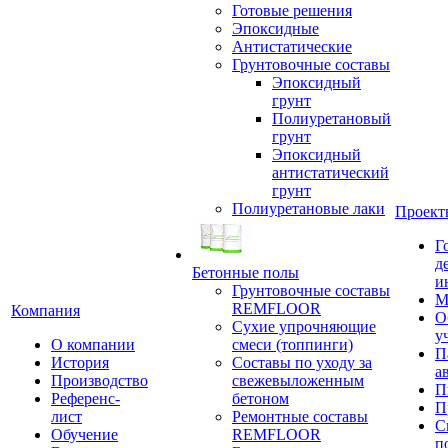
Готовые решения
Эпоксидные
Антистатические
Грунтовочные составы
Эпоксидный
грунт
Полиуретановый
грунт
Эпоксидный
антистатический
грунт
Полиуретановые лаки
Проект
Г
д
Бетонные полы
и
Грунтовочные составы
М
REMFLOOR
Компания
О
Сухие упрочняющие
у
О компании
смеси (топпинги)
П
История
Составы по уходу за
а
Производство
свежевыложенным
П
Референс-
бетоном
П
лист
Ремонтные составы
С
Обучение
REMFLOOR
п