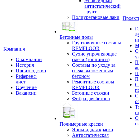
Эпоксидный
антистатический
грунт
Полиуретановые лаки
Проект
Г
д
Бетонные полы
и
Грунтовочные составы
М
REMFLOOR
Компания
О
Сухие упрочняющие
у
О компании
смеси (топпинги)
П
История
Составы по уходу за
а
Производство
свежевыложенным
П
Референс-
бетоном
П
лист
Ремонтные составы
С
Обучение
REMFLOOR
п
Вакансии
Бетонные стяжки
С
Фибра для бетона
о
Т
п
О
н
Полимерные краски
Эпоксидная краска
Антистатическая