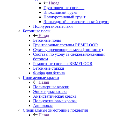
Назад
Грунтовочные составы
Эпоксидный грунт
Полиуретановый грунт
Эпоксидный антистатический грунт
Полиуретановые лаки
Бетонные полы
Назад
Бетонные полы
Грунтовочные составы REMFLOOR
Сухие упрочняющие смеси (топпинги)
Составы по уходу за свежевыложенным
бетоном
Ремонтные составы REMFLOOR
Бетонные стяжки
Фибра для бетона
Полимерные краски
Назад
Полимерные краски
Эпоксидная краска
Антистатическая краска
Полиуретановые краски
Акриловая
Специальные химстойкие покрытия
Назад