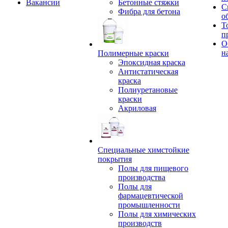
Вакансии
Бетонные стяжки
С
Фибра для бетона
о
Т
п
О
н
Полимерные краски
Эпоксидная краска
Антистатическая
краска
Полиуретановые
краски
Акриловая
Специальные химстойкие
покрытия
Полы для пищевого
производства
Полы для
фармацевтической
промышленности
Полы для химических
производств