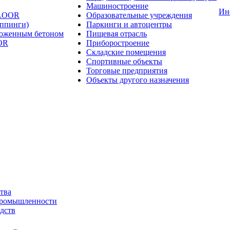
Машиностроение
Ин
FLOOR
Образовательные учреждения
оппинги)
Паркинги и автоцентры
ложенным бетоном
Пищевая отрасль
OR
Приборостроение
Складские помещения
Спортивные объекты
Торговые предприятия
Объекты другого назначения
тва
промышленности
дств