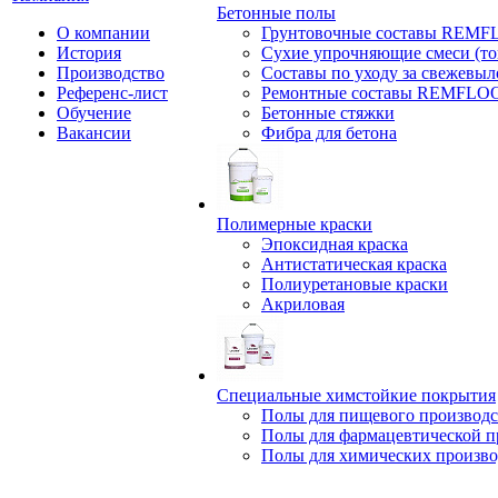
Бетонные полы
О компании
Грунтовочные составы REM
История
Сухие упрочняющие смеси (т
Производство
Составы по уходу за свежевы
Референс-лист
Ремонтные составы REMFLO
Обучение
Бетонные стяжки
Вакансии
Фибра для бетона
Полимерные краски
Эпоксидная краска
Антистатическая краска
Полиуретановые краски
Акриловая
Специальные химстойкие покрытия
Полы для пищевого производс
Полы для фармацевтической 
Полы для химических произво