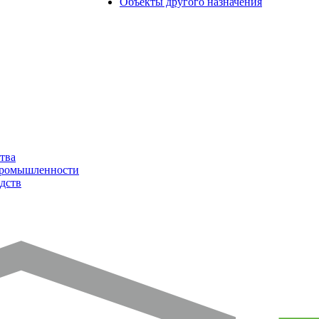
Объекты другого назначения
тва
промышленности
дств