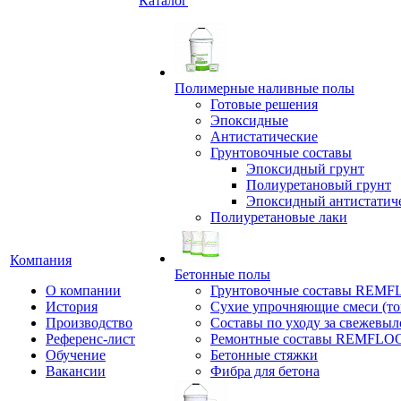
Каталог
Полимерные наливные полы
Готовые решения
Эпоксидные
Антистатические
Грунтовочные составы
Эпоксидный грунт
Полиуретановый грунт
Эпоксидный антистатич
Полиуретановые лаки
Компания
Бетонные полы
О компании
Грунтовочные составы REM
История
Сухие упрочняющие смеси (т
Производство
Составы по уходу за свежевы
Референс-лист
Ремонтные составы REMFLO
Обучение
Бетонные стяжки
Вакансии
Фибра для бетона