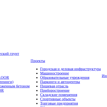
еский грунт
Проекты
Городская и деловая инфраструктура
Машиностроение
Ин
FLOOR
Образовательные учреждения
оппинги)
Паркинги и автоцентры
ложенным бетоном
Пищевая отрасль
OR
Приборостроение
Складские помещения
Спортивные объекты
Торговые предприятия