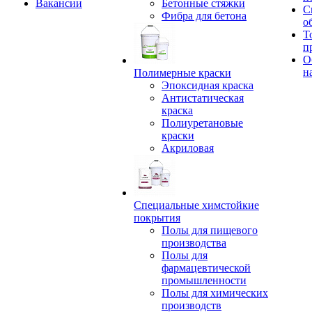
Вакансии
Бетонные стяжки
С
Фибра для бетона
о
Т
п
О
н
Полимерные краски
Эпоксидная краска
Антистатическая
краска
Полиуретановые
краски
Акриловая
Специальные химстойкие
покрытия
Полы для пищевого
производства
Полы для
фармацевтической
промышленности
Полы для химических
производств