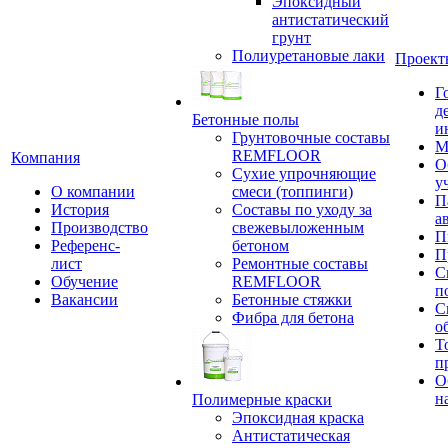
Эпоксидный
антистатический
грунт
Полиуретановые лаки
Проект
Г
д
Бетонные полы
и
Грунтовочные составы
М
REMFLOOR
Компания
О
Сухие упрочняющие
у
О компании
смеси (топпинги)
П
История
Составы по уходу за
а
Производство
свежевыложенным
П
Референс-
бетоном
П
лист
Ремонтные составы
С
Обучение
REMFLOOR
п
Вакансии
Бетонные стяжки
С
Фибра для бетона
о
Т
п
О
н
Полимерные краски
Эпоксидная краска
Антистатическая