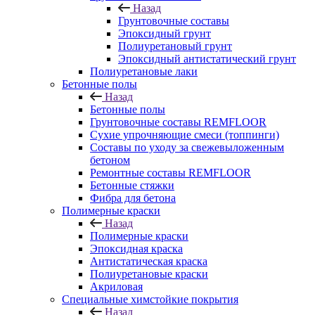
Назад
Грунтовочные составы
Эпоксидный грунт
Полиуретановый грунт
Эпоксидный антистатический грунт
Полиуретановые лаки
Бетонные полы
Назад
Бетонные полы
Грунтовочные составы REMFLOOR
Сухие упрочняющие смеси (топпинги)
Составы по уходу за свежевыложенным
бетоном
Ремонтные составы REMFLOOR
Бетонные стяжки
Фибра для бетона
Полимерные краски
Назад
Полимерные краски
Эпоксидная краска
Антистатическая краска
Полиуретановые краски
Акриловая
Специальные химстойкие покрытия
Назад