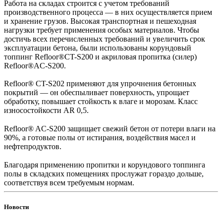
Работа на складах строится с учетом требований
производственного процесса — в них осуществляется прием
и хранение грузов. Высокая транспортная и пешеходная
нагрузки требует применения особых материалов. Чтобы
достичь всех перечисленных требований и увеличить срок
эксплуатации бетона, были использованы корундовый
топпинг Refloor®CT-S200 и акриловая пропитка (силер)
Refloor®AC-S200.
Refloor® CT-S202 применяют для упрочнения бетонных
покрытий — он обеспыливает поверхность, упрощает
обработку, повышает стойкость к влаге и морозам. Класс
износостойкости AR 0,5.
⠀
Refloor® AC-S200 защищает свежий бетон от потери влаги на
90%, а готовые полы от истирания, воздействия масел и
нефтепродуктов.
⠀ ⠀
Благодаря применению пропитки и корундового топпинга
полы в складских помещениях прослужат гораздо дольше,
соответствуя всем требуемым нормам.
Новости