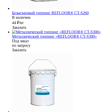
Безыскровый топпинг REFLOOR® CT-S260
В наличии
44 ₽/кг
Заказать
Металлический топпинг «REFLOOR® CT-S300»
Под заказ
по зап
р
осу
Заказать