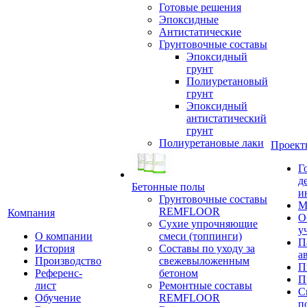
Готовые решения
Эпоксидные
Антистатические
Грунтовочные составы
Эпоксидный
грунт
Полиуретановый
грунт
Эпоксидный
антистатический
грунт
Полиуретановые лаки
Проект
Г
д
Бетонные полы
и
Грунтовочные составы
М
REMFLOOR
Компания
О
Сухие упрочняющие
у
О компании
смеси (топпинги)
П
История
Составы по уходу за
а
Производство
свежевыложенным
П
Референс-
бетоном
П
лист
Ремонтные составы
С
Обучение
REMFLOOR
п