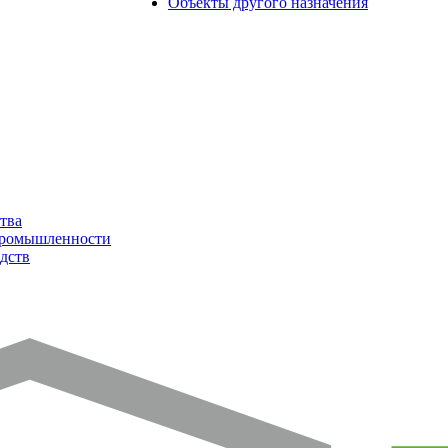
Объекты другого назначения
тва
промышленности
дств