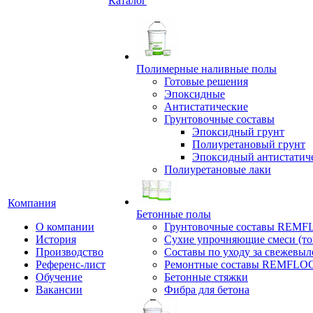
Каталог
Полимерные наливные полы
Готовые решения
Эпоксидные
Антистатические
Грунтовочные составы
Эпоксидный грунт
Полиуретановый грунт
Эпоксидный антистатич
Полиуретановые лаки
Компания
Бетонные полы
О компании
Грунтовочные составы REM
История
Сухие упрочняющие смеси (т
Производство
Составы по уходу за свежевы
Референс-лист
Ремонтные составы REMFLO
Обучение
Бетонные стяжки
Вакансии
Фибра для бетона