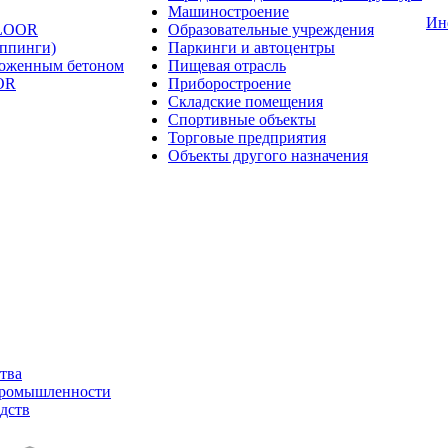
Машиностроение
Ин
FLOOR
Образовательные учреждения
оппинги)
Паркинги и автоцентры
ложенным бетоном
Пищевая отрасль
OR
Приборостроение
Складские помещения
Спортивные объекты
Торговые предприятия
Объекты другого назначения
тва
промышленности
дств