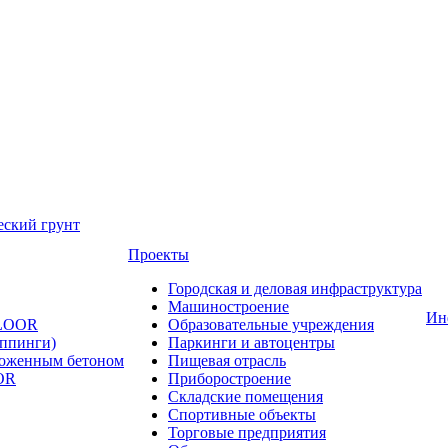
еский грунт
Проекты
Городская и деловая инфраструктура
Машиностроение
Ин
FLOOR
Образовательные учреждения
оппинги)
Паркинги и автоцентры
ложенным бетоном
Пищевая отрасль
OR
Приборостроение
Складские помещения
Спортивные объекты
Торговые предприятия