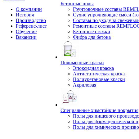
Бетонные полы
О компании
Грунтовочные составы REM
История
Сухие упрочняющие смеси (т
Производство
Составы по уходу за свежевы
Референс-лист
Ремонтные составы REMFLO
Обучение
Бетонные стяжки
Вакансии
Фибра для бетона
Полимерные краски
Эпоксидная краска
Антистатическая краска
Полиуретановые краски
Акриловая
Специальные химстойкие покрытия
Полы для пищевого производс
Полы для фармацевтической 
Полы для химических произво